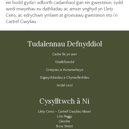
ein bodd gyda’r adborth cadarnhaol gan ein gwesteion, sydd
wedi mwynhau eu dathliadau ac amser ynghyd yn Llety
Ceiro, ac edrychwn ymlaen at groesawu gwesteion eto i’n
Cartref Gwyliau.
Tudalennau Defnyddiol
Cadw lle yn awr
Ystafelloedd
Grwpiau a Hunanarlwyo
Digwyddiadau a Chynadleddau
Ardal Leol
Cysylltwch â Ni
Llety Ceiro - Cartref Gwyliau Mawr
Lôn Peggy
Llandre
Bow Street