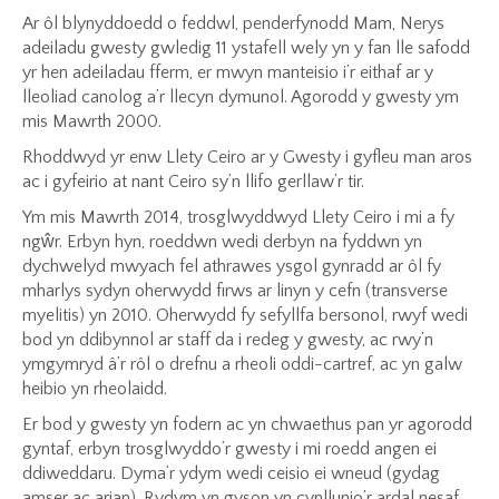
Ar ôl blynyddoedd o feddwl, penderfynodd Mam, Nerys
adeiladu gwesty gwledig 11 ystafell wely yn y fan lle safodd
yr hen adeiladau fferm, er mwyn manteisio i’r eithaf ar y
lleoliad canolog a’r llecyn dymunol. Agorodd y gwesty ym
mis Mawrth 2000.
Rhoddwyd yr enw Llety Ceiro ar y Gwesty i gyfleu man aros
ac i gyfeirio at nant Ceiro sy’n llifo gerllaw’r tir.
Ym mis Mawrth 2014, trosglwyddwyd Llety Ceiro i mi a fy
ngŵr. Erbyn hyn, roeddwn wedi derbyn na fyddwn yn
dychwelyd mwyach fel athrawes ysgol gynradd ar ôl fy
mharlys sydyn oherwydd firws ar linyn y cefn (transverse
myelitis) yn 2010. Oherwydd fy sefyllfa bersonol, rwyf wedi
bod yn ddibynnol ar staff da i redeg y gwesty, ac rwy’n
ymgymryd â’r rôl o drefnu a rheoli oddi-cartref, ac yn galw
heibio yn rheolaidd.
Er bod y gwesty yn fodern ac yn chwaethus pan yr agorodd
gyntaf, erbyn trosglwyddo’r gwesty i mi roedd angen ei
ddiweddaru. Dyma’r ydym wedi ceisio ei wneud (gydag
amser ac arian). Rydym yn gyson yn cynllunio’r ardal nesaf