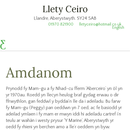
Llety Ceiro
Llandre, Aberystwyth. SY24 5AB
01970 821900
lletyceiro@hotmail.co.uk
English
Amdanom
Prynodd fy Mam-gu a fy Nhad-cu fferm ‘Aberceiro’ yn ôl yn
yr 1970au. Roedd yn llecyn heulog braf gydag erwau o dir
ffrwythlon, gan feddwl y byddai’n lle da i adeiladu. Bu farw
fy Mam-gu (Peggy) pan oeddwn yn 7 oed, ac fe basiodd yr
adeilad ymlaen i fy mam er mwyn iddi hi adeiladu cartref i’n
teulu ar wahân i westy prysur ‘Y Marine’, Aberystwyth yr
oedd fy rhieni yn berchen arno a lle’r oeddem yn byw.