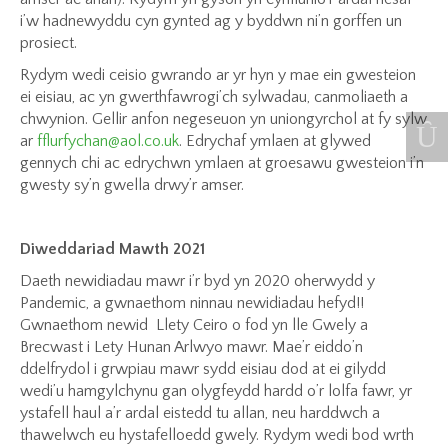
i’w hadnewyddu cyn gynted ag y byddwn ni’n gorffen un
prosiect.
Rydym wedi ceisio gwrando ar yr hyn y mae ein gwesteion
ei eisiau, ac yn gwerthfawrogi’ch sylwadau, canmoliaeth a
chwynion. Gellir anfon negeseuon yn uniongyrchol at fy sylw
ar
fflurfychan@aol.co.uk
. Edrychaf ymlaen at glywed
gennych chi ac edrychwn ymlaen at groesawu gwesteion i’n
gwesty sy’n gwella drwy’r amser.
Diweddariad Mawth 2021
Daeth newidiadau mawr i’r byd yn 2020 oherwydd y
Pandemic, a gwnaethom ninnau newidiadau hefyd!!
Gwnaethom newid Llety Ceiro o fod yn lle Gwely a
Brecwast i Lety Hunan Arlwyo mawr. Mae’r eiddo’n
ddelfrydol i grwpiau mawr sydd eisiau dod at ei gilydd
wedi’u hamgylchynu gan olygfeydd hardd o’r lolfa fawr, yr
ystafell haul a’r ardal eistedd tu allan, neu harddwch a
thawelwch eu hystafelloedd gwely. Rydym wedi bod wrth