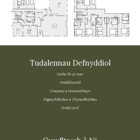
Tudalennau Defnyddiol
Cadw lle yn awr
Ystafelloedd
Grwpiau a Hunanarlwyo
Digwyddiadau a Chynadleddau
Ardal Leol