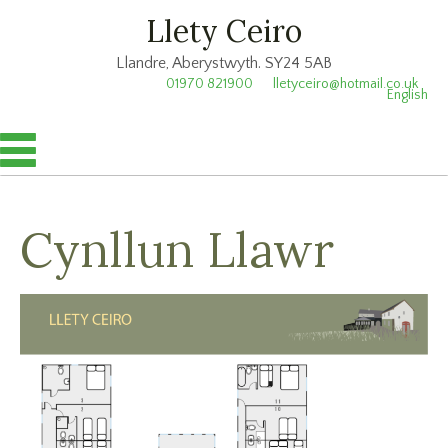
Llety Ceiro
Llandre, Aberystwyth. SY24 5AB
01970 821900
lletyceiro@hotmail.co.uk
English
Cynllun Llawr