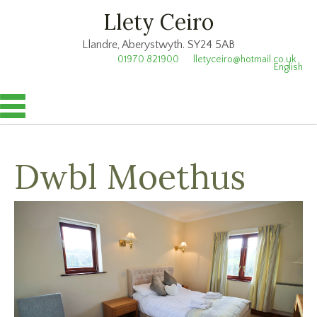
Llety Ceiro
Llandre, Aberystwyth. SY24 5AB
01970 821900
lletyceiro@hotmail.co.uk
English
Dwbl Moethus