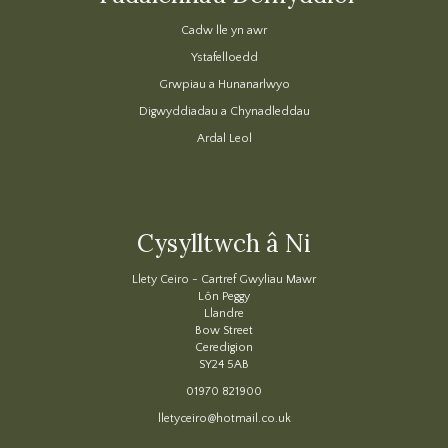
Cadw lle yn awr
Ystafelloedd
Grwpiau a Hunanarlwyo
Digwyddiadau a Chynadleddau
Ardal Leol
Cysylltwch â Ni
Llety Ceiro - Cartref Gwyliau Mawr
Lôn Peggy
Llandre
Bow Street
Ceredigion
SY24 5AB
01970 821900
lletyceiro@hotmail.co.uk