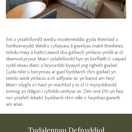
Set o ystafelloedd wedi’u moderneiddio gyda theimlad o
foethusrwydd. Wedi’u cyfarparu â gwelyau maint Brenhines,
teledu mwy a bath/cawod sba gallwch ymlacio ynddi ar ôl
diwrnod prysur. Mae’r ystafelloedd hyn yn berffaith i’r cwpwl
sydd eisiau dianc o brysurdeb bywyd yng nghefn gwlad.
Gyda nifer o becynnau ar gael byddwch chi’n gadael yn
teimlo wedi ymlacio a’ch adfywio ac yn barod am fwy!
Mae’r olygfa o’r haul yn machlud y tu ôl i’r mynyddoedd
tonnog yn ddigon i ryfeddu unrhyw un. Dim ond £10 yn fwy
na’r ystafell ddwbl, byddwch chi’n siŵr o fwynhau gwerth
am arian.
Tudalennau Defnyddiol