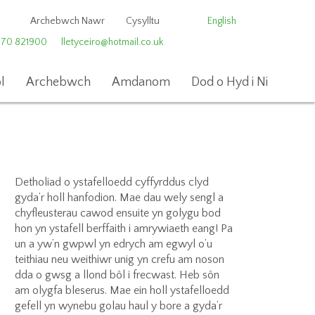
Archebwch Nawr
Cysylltu
English
970 821900
lletyceiro@hotmail.co.uk
l
Archebwch
Amdanom
Dod o Hyd i Ni
Detholiad o ystafelloedd cyffyrddus clyd
gyda’r holl hanfodion. Mae dau wely sengl a
chyfleusterau cawod ensuite yn golygu bod
hon yn ystafell berffaith i amrywiaeth eang! Pa
un a yw’n gwpwl yn edrych am egwyl o’u
teithiau neu weithiwr unig yn crefu am noson
dda o gwsg a llond bôl i frecwast. Heb sôn
am olygfa bleserus. Mae ein holl ystafelloedd
gefell yn wynebu golau haul y bore a gyda’r