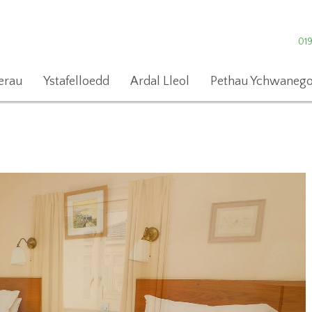
01
erau
Ystafelloedd
Ardal Lleol
Pethau Ychwanego