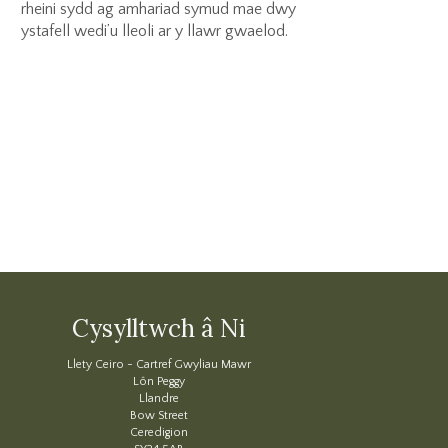
rheini sydd ag amhariad symud mae dwy
ystafell wedi’u lleoli ar y llawr gwaelod.
Cysylltwch â Ni
Llety Ceiro - Cartref Gwyliau Mawr
Lôn Peggy
Llandre
Bow Street
Ceredigion